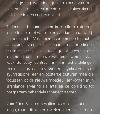
pijn in je rug waardoor je er minder van kunt
genieten. Het is een mooie en indrukwekkende
tijd die iedereen anders ervaart.
Tijdens de behandelingen is er alle ruimte voor
jou, ik luister met warmte en aandacht naar wat jij
nu nodig hebt. Misschien door een eerste zachte
aanraking van het lichaam na medische
controles, een fijne massage of gewoon een
luisterend oor. In onze westerse wereld staat
vaak de baby centraal, in mijn behandelingen
neem ik juist inzichten en gebruiken van
ayurvedische leer en oosterse culturen mee die
focussen op de nieuwe moeder. Hier komen mijn
jarenlange ervaring als arts en de opleiding tot
postpartum behandelaar perfect samen. ​
Vanaf dag 5 na de bevalling kom ik al thuis bij je
langs, maar dit kan ook weken later zijn. Ik maak
graag eerst even telefonisch/whatsapp kennis
met je, zodat je al je vragen kunt stellen en je
weet wat je kunt verwachten.
Behandelingen