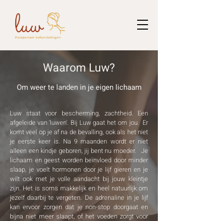
Waarom Luw?
Om weer te
landen
in je eigen lichaam
Luw staat voor bescherming, zachtheid. Een
afgeleide van 'luwen'. Bij Luw gaat het om jou. Er
komt veel op je af na de bevalling, ook als het niet
je eerste keer is. Na 9 maanden wordt er niet
alleen een kindje geboren, jij bent nu moeder. Je
lichaam en geest worden beïnvloed door minder
slaap, je voelt hormonen door je lijf gieren en je
wilt ook met je volle aandacht bij jouw kleintje
zijn. Het is soms makkelijk en heel natuurlijk om
jezelf daarbij te vergeten. De adrenaline in je lijf
kan ervoor zorgen dat je non-stop doorgaat en
bijna niet meer slaapt, of het voeden zorgt voor